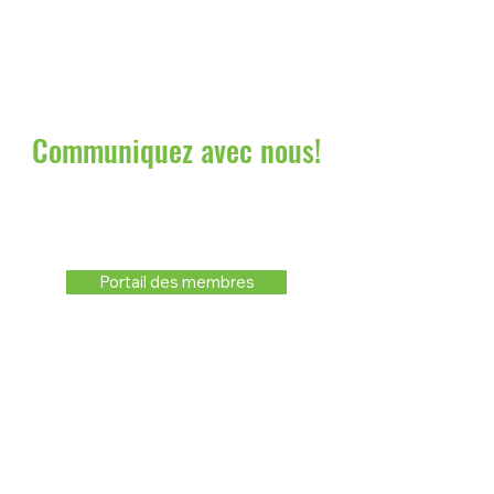
Communiquez avec nous!
Portail des membres
Siège social
C.P. 7338
799 boul. Everard H. Daigle
Grand-Sault, N.-B.
E3Z 3C7