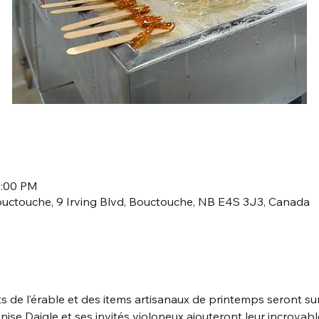
2:00 PM
uctouche, 9 Irving Blvd, Bouctouche, NB E4S 3J3, Canada
de l’érable et des items artisanaux de printemps seront sur p
se Daigle et ses invités violoneux ajouteront leur incroyable