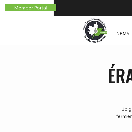
Member Portal
NBMA
ÉRA
Joig
fermie