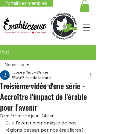
Portail des membres
Post
Nouvelles
Josée Rioux-Walker
Nouvelles
6 avr.
1 min de lecture
Troisième vidéo d'une série -
Voix de l'industrie acéricole
Accroître l'impact de l'érable
pour l'avenir
Dernière mise à jour :
24 avr.
Et si l’avenir économique de nos 
régions passait par nos érablières?